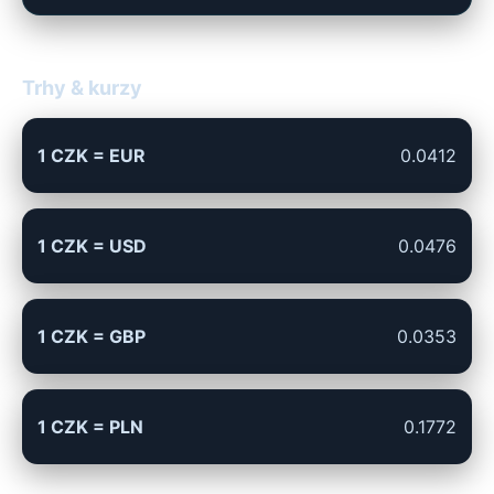
Trhy & kurzy
1 CZK = EUR
0.0412
1 CZK = USD
0.0476
1 CZK = GBP
0.0353
1 CZK = PLN
0.1772