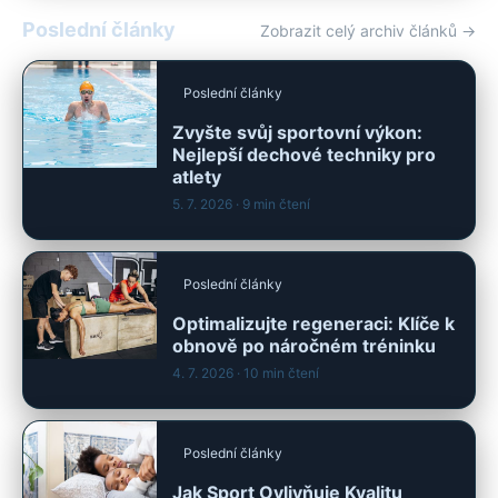
Poslední články
Zobrazit celý archiv článků →
Poslední články
Zvyšte svůj sportovní výkon:
Nejlepší dechové techniky pro
atlety
5. 7. 2026
· 9 min čtení
Poslední články
Optimalizujte regeneraci: Klíče k
obnově po náročném tréninku
4. 7. 2026
· 10 min čtení
Poslední články
Jak Sport Ovlivňuje Kvalitu