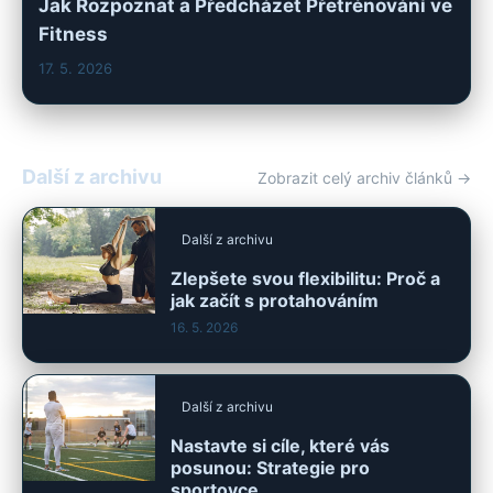
Jak Rozpoznat a Předcházet Přetrénování ve
Fitness
17. 5. 2026
Další z archivu
Zobrazit celý archiv článků →
Další z archivu
Zlepšete svou flexibilitu: Proč a
jak začít s protahováním
16. 5. 2026
Další z archivu
Nastavte si cíle, které vás
posunou: Strategie pro
sportovce