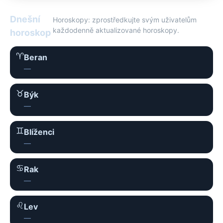
Dnešní
Horoskopy: zprostředkujte svým uživatelům
každodenně aktualizované horoskopy.
horoskop
♈︎
Beran
—
♉︎
Býk
—
♊︎
Blíženci
—
♋︎
Rak
—
♌︎
Lev
—