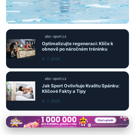
abc-sport.cz
abc-sport.cz
Zvyšte svůj sportovní výkon:
Optimalizujte regeneraci: Klíče k
obnově po náročném tréninku
Nejlepší dechové techniky pro
atlety
4. 7. 2026
5. 7. 2026
· 9 min čtení
abc-sport.cz
Jak Sport Ovlivňuje Kvalitu Spánku:
Klíčové Fakty a Tipy
3. 7. 2026