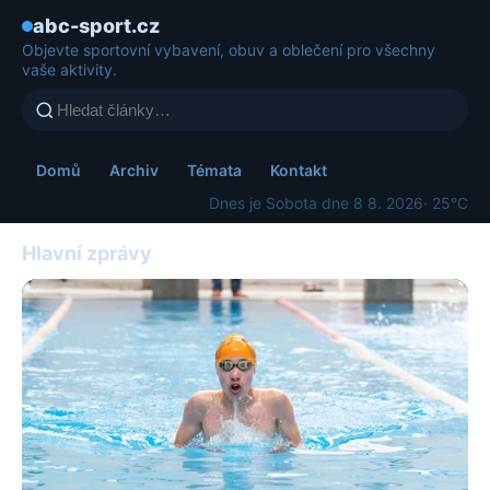
abc-sport.cz
Objevte sportovní vybavení, obuv a oblečení pro všechny
vaše aktivity.
Domů
Archiv
Témata
Kontakt
Dnes je Sobota dne 8 8. 2026
· 25°C
Hlavní zprávy