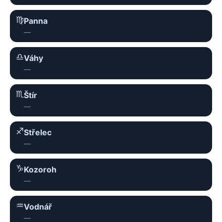
♍︎
Panna
—
♎︎
Váhy
—
♏︎
Štír
—
♐︎
Střelec
—
♑︎
Kozoroh
—
♒︎
Vodnář
—