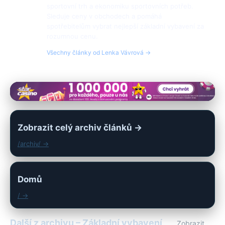
sportovní trh a ekonomiku sportovních potřeb.
Sleduje ceny v obchodech a pomáhá
spotřebitelům vybrat nejlepší základní vybavení za
rozumnou cenu.
Všechny články od Lenka Vávrová →
Zobrazit celý archiv článků →
/archiv/ →
Domů
/ →
Další z archivu – Základní vybavení
Zobrazit