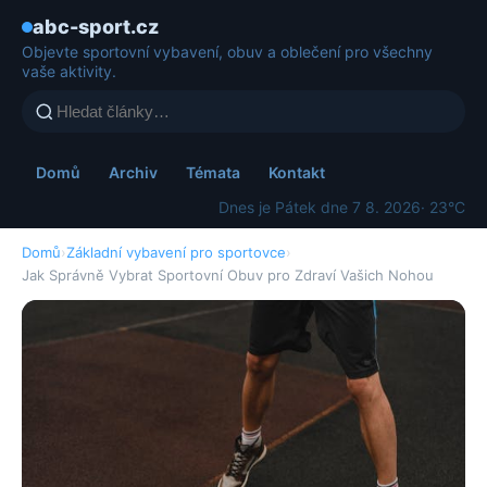
abc-sport.cz
Objevte sportovní vybavení, obuv a oblečení pro všechny
vaše aktivity.
Domů
Archiv
Témata
Kontakt
Dnes je Pátek dne 7 8. 2026
· 23°C
Domů
›
Základní vybavení pro sportovce
›
Jak Správně Vybrat Sportovní Obuv pro Zdraví Vašich Nohou