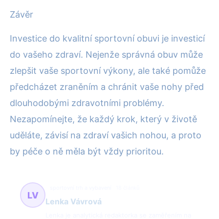
Závěr
Investice do kvalitní sportovní obuvi je investicí
do vašeho zdraví. Nejenže správná obuv může
zlepšit vaše sportovní výkony, ale také pomůže
předcházet zraněním a chránit vaše nohy před
dlouhodobými zdravotními problémy.
Nezapomínejte, že každý krok, který v životě
uděláte, závisí na zdraví vašich nohou, a proto
by péče o ně měla být vždy prioritou.
sportovní trh a vybavení
18 článků
LV
Lenka Vávrová
Lenka je analytická redaktorka se zaměřením na