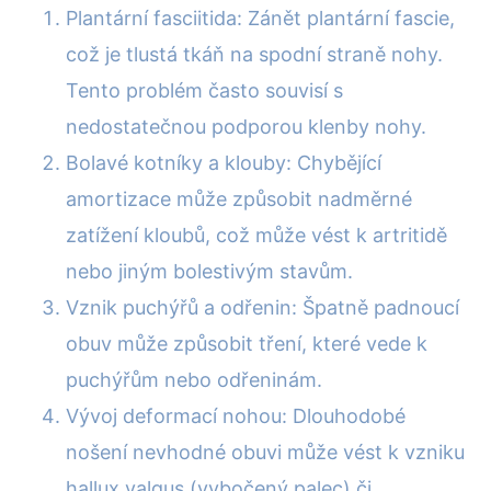
Plantární fasciitida: Zánět plantární fascie,
což je tlustá tkáň na spodní straně nohy.
Tento problém často souvisí s
nedostatečnou podporou klenby nohy.
Bolavé kotníky a klouby: Chybějící
amortizace může způsobit nadměrné
zatížení kloubů, což může vést k artritidě
nebo jiným bolestivým stavům.
Vznik puchýřů a odřenin: Špatně padnoucí
obuv může způsobit tření, které vede k
puchýřům nebo odřeninám.
Vývoj deformací nohou: Dlouhodobé
nošení nevhodné obuvi může vést k vzniku
hallux valgus (vybočený palec) či