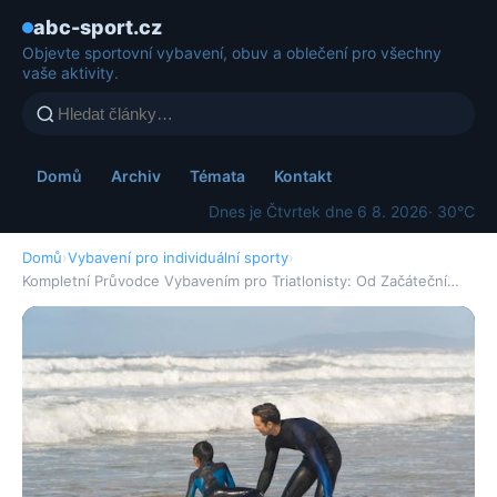
abc-sport.cz
Objevte sportovní vybavení, obuv a oblečení pro všechny
vaše aktivity.
Domů
Archiv
Témata
Kontakt
Dnes je Čtvrtek dne 6 8. 2026
· 30°C
Domů
›
Vybavení pro individuální sporty
›
Kompletní Průvodce Vybavením pro Triatlonisty: Od Začáteční…