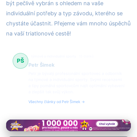
být pečlivě vybrán s ohledem na vaše
individuální potřeby a typ závodu, kterého se
chystáte účastnit. Přejeme vám mnoho úspěchů
na vaší triatlonové cestě!
týmové a individuální sporty
15 článků
PŠ
Petr Šimek
Petr je bývalý profesionální sportovec a odborník
na týmové a individuální sporty. Svými recenzemi
a tipy pomáhá sportovcům najít optimální vybavení
a zlepšit tak svůj výkon.
Všechny články od Petr Šimek →