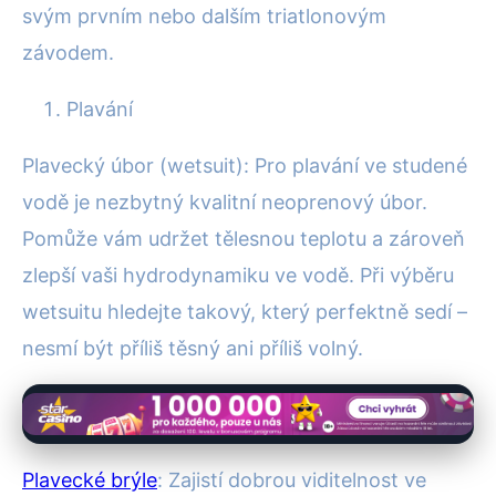
svým prvním nebo dalším triatlonovým
závodem.
Plavání
Plavecký úbor (wetsuit): Pro plavání ve studené
vodě je nezbytný kvalitní neoprenový úbor.
Pomůže vám udržet tělesnou teplotu a zároveň
zlepší vaši hydrodynamiku ve vodě. Při výběru
wetsuitu hledejte takový, který perfektně sedí –
nesmí být příliš těsný ani příliš volný.
Plavecké brýle
: Zajistí dobrou viditelnost ve