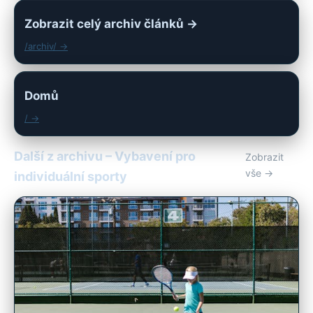
Zobrazit celý archiv článků →
/archiv/ →
Domů
/ →
Další z archivu – Vybavení pro
Zobrazit
vše →
individuální sporty