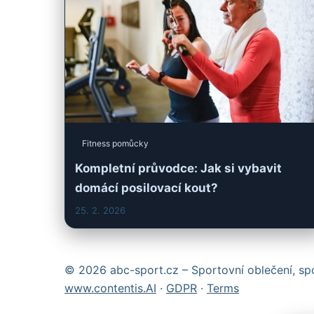
Fitness pomůcky
Kompletní průvodce: Jak si vybavit
domácí posilovací kout?
25. 2. 2026
© 2026 abc-sport.cz – Sportovní oblečení, spo
www.contentis.AI
·
GDPR
·
Terms