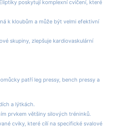
liptiky poskytují komplexní cvičení, které
trná k kloubům a může být velmi efektivní
ové skupiny, zlepšuje kardiovaskulární
 pomůcky patří leg pressy, bench pressy a
ích a lýtkách.
ním prvkem většiny silových tréninků.
ané cviky, které cílí na specifické svalové