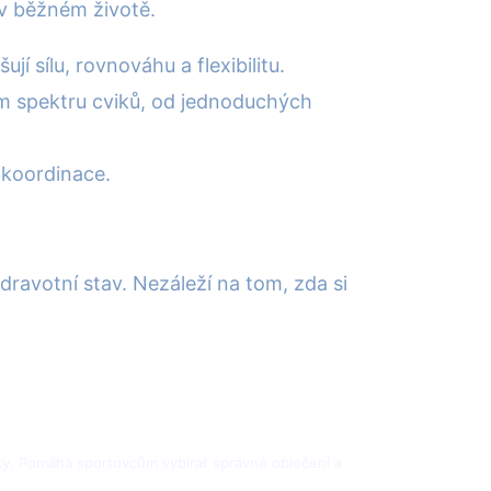
v běžném životě.
í sílu, rovnováhu a flexibilitu.
kém spektru cviků, od jednoduchých
a koordinace.
dravotní stav. Nezáleží na tom, zda si
cky. Pomáhá sportovcům vybírat správné oblečení a