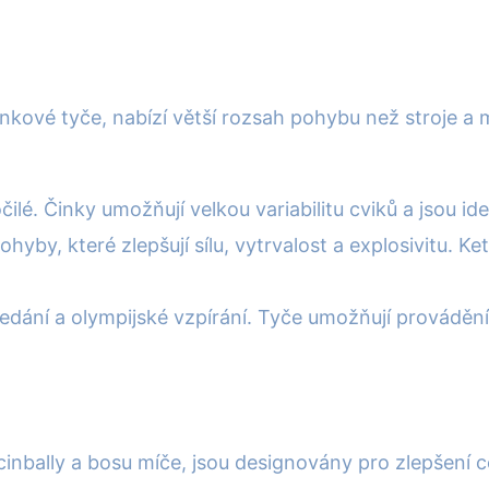
 činkové tyče, nabízí větší rozsah pohybu než stroje a
čilé. Činky umožňují velkou variabilitu cviků a jsou ideál
by, které zlepšují sílu, vytrvalost a explosivitu. Kett
dání a olympijské vzpírání. Tyče umožňují provádění 
inbally a bosu míče, jsou designovány pro zlepšení cel