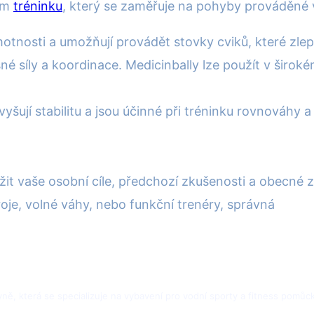
ním
tréninku
, který se zaměřuje na pohyby prováděné 
tnosti a umožňují provádět stovky cviků, které zlepšuj
né síly a koordinace. Medicinbally lze použít v širo
vyšují stabilitu a jsou účinné při tréninku rovnováhy 
žit vaše osobní cíle, předchozí zkušenosti a obecné z
troje, volné váhy, nebo funkční trenéry, správná
yně, která se specializuje na vybavení pro vodní sporty a fitness pomů