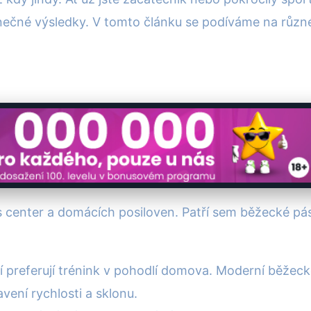
ečné výsledky. V tomto článku se podíváme na různé t
 center a domácích posiloven. Patří sem běžecké pásy,
ří preferují trénink v pohodlí domova. Moderní běžec
vení rychlosti a sklonu.