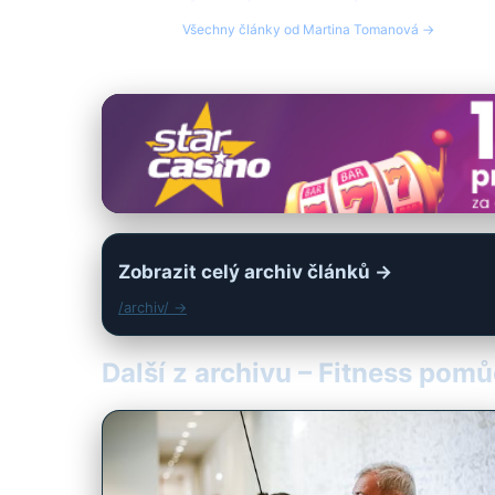
Všechny články od Martina Tomanová →
Zobrazit celý archiv článků →
/archiv/ →
Další z archivu – Fitness pom