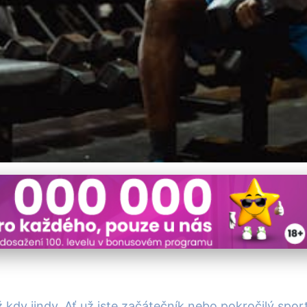
 Pomůcky 2023: Výběr Pr
ež kdy jindy. Ať už jste začátečník nebo pokročilý s