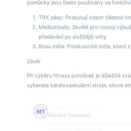
pomůcky jsou často používány ve funkč
TRX pásy: Poskytují odpor tělesné hmo
Medicinbally: Skvělé pro rozvoj výbuš
předávání po složitější vrhy.
Bosu míče: Polokulovité míče, které z
Závěr
Při výběru fitness pomůcek je důležité zvá
vyberete kardiovaskulární stroje, sílové s
vodní sporty a fitness
24 článků
MT
Martina Tomanová
Martina je zkušená trenérka a nadšená plavk
vybavení pro maximální výkon.