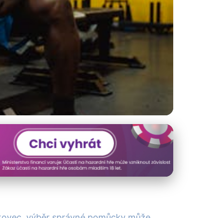
o Každého
portovec, výběr správné pomůcky může