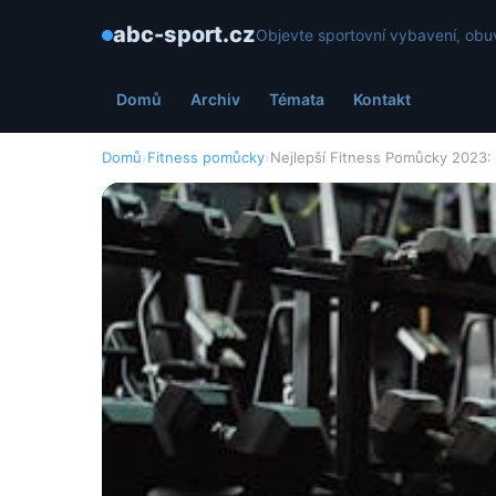
abc-sport.cz
Objevte sportovní vybavení, obuv
Domů
Archiv
Témata
Kontakt
Domů
›
Fitness pomůcky
›
Nejlepší Fitness Pomůcky 2023: