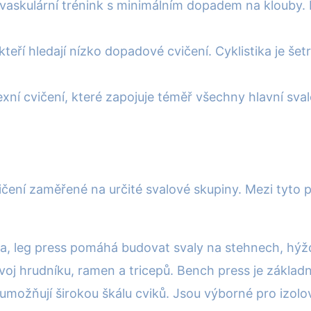
ovaskulární trénink s minimálním dopadem na klouby. E
kteří hledají nízko dopadové cvičení. Cyklistika je še
xní cvičení, které zapojuje téměř všechny hlavní sval
cvičení zaměřené na určité svalové skupiny. Mezi tyto
la, leg press pomáhá budovat svaly na stehnech, hýžd
voj hrudníku, ramen a tricepů. Bench press je základ
umožňují širokou škálu cviků. Jsou výborné pro izolov