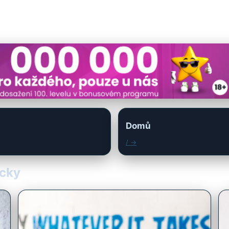
Domů
/ →
ůcky