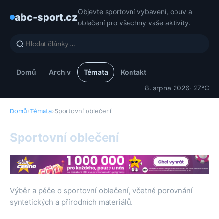
Objevte sportovní vybavení, obuv a
abc-sport.cz
oblečení pro všechny vaše aktivity.
Domů
Archiv
Témata
Kontakt
8. srpna 2026
· 27°C
Domů
›
Témata
›
Sportovní oblečení
Sportovní oblečení
Výběr a péče o sportovní oblečení, včetně porovnání
syntetických a přírodních materiálů.