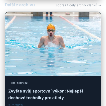
Další z archivu
Zobrazit celý archiv článků →
abc-sport.cz
Zvyšte svůj sportovní výkon: Nejlepší
dechové techniky pro atlety
5. 7. 2026