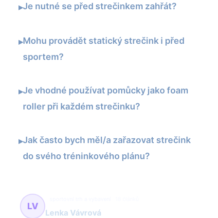
Je nutné se před strečinkem zahřát?
▸
Mohu provádět statický strečink i před
▸
sportem?
Je vhodné používat pomůcky jako foam
▸
roller při každém strečinku?
Jak často bych měl/a zařazovat strečink
▸
do svého tréninkového plánu?
sportovní trh a vybavení
18 článků
LV
Lenka Vávrová