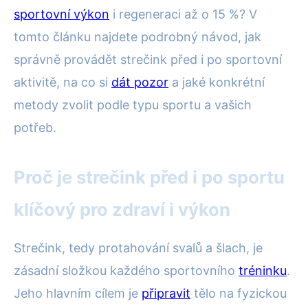
sportovní výkon
i regeneraci až o 15 %? V
tomto článku najdete podrobný návod, jak
správně provádět strečink před i po sportovní
aktivitě, na co si
dát pozor
a jaké konkrétní
metody zvolit podle typu sportu a vašich
potřeb.
Proč je strečink před i po sportu
klíčový pro zdraví i výkon
Strečink, tedy protahování svalů a šlach, je
zásadní složkou každého sportovního
tréninku
.
Jeho hlavním cílem je
připravit
tělo na fyzickou