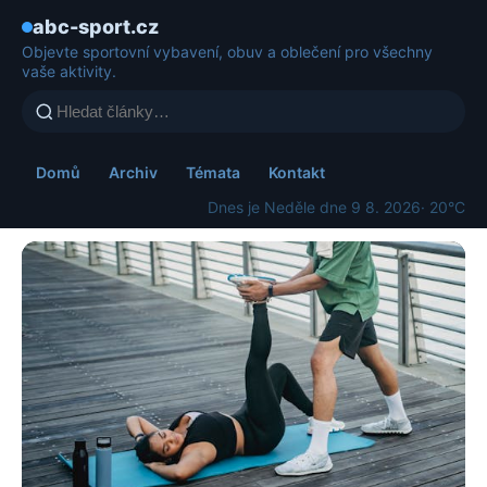
abc-sport.cz
Objevte sportovní vybavení, obuv a oblečení pro všechny
vaše aktivity.
Domů
Archiv
Témata
Kontakt
Dnes je Neděle dne 9 8. 2026
· 20°C