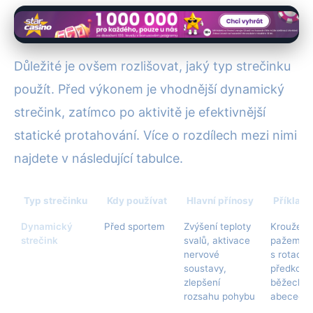
Důležité je ovšem rozlišovat, jaký typ strečinku
použít. Před výkonem je vhodnější dynamický
strečink, zatímco po aktivitě je efektivnější
statické protahování. Více o rozdílech mezi nimi
najdete v následující tabulce.
Typ strečinku
Kdy používat
Hlavní přínosy
Příklady
Dynamický
Před sportem
Zvýšení teploty
Kroužení
strečink
svalů, aktivace
pažemi, 
nervové
s rotací,
soustavy,
předkopá
zlepšení
běžecká
rozsahu pohybu
abeceda