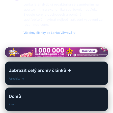
Lenka je analytická redaktorka se zaměřením na
sportovní trh a ekonomiku sportovních potřeb.
Sleduje ceny v obchodech a pomáhá
spotřebitelům vybrat nejlepší základní vybavení za
rozumnou cenu.
Všechny články od Lenka Vávrová →
Zobrazit celý archiv článků →
/archiv/ →
Domů
/ →