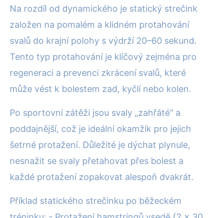
Na rozdíl od dynamického je statický strečink
založen na pomalém a klidném protahování
svalů do krajní polohy s výdrží 20–60 sekund.
Tento typ protahování je klíčový zejména pro
regeneraci a prevenci zkrácení svalů, které
může vést k bolestem zad, kyčlí nebo kolen.
Po sportovní zátěži jsou svaly „zahřáté“ a
poddajnější, což je ideální okamžik pro jejich
šetrné protažení. Důležité je dýchat plynule,
nesnažit se svaly přetahovat přes bolest a
každé protažení zopakovat alespoň dvakrát.
Příklad statického strečinku po běžeckém
tréninku: - Protažení hamstringů vsedě (2 x 30