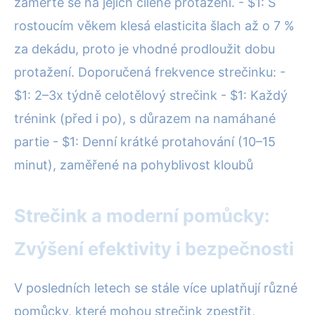
zaměřte se na jejich cílené protažení. - $1: S
rostoucím věkem klesá elasticita šlach až o 7 %
za dekádu, proto je vhodné prodloužit dobu
protažení. Doporučená frekvence strečinku: -
$1: 2–3x týdně celotělový strečink - $1: Každý
trénink (před i po), s důrazem na namáhané
partie - $1: Denní krátké protahování (10–15
minut), zaměřené na pohyblivost kloubů
Strečink a moderní pomůcky:
Zvýšení efektivity i bezpečnosti
V posledních letech se stále více uplatňují různé
pomůcky, které mohou strečink zpestřit,