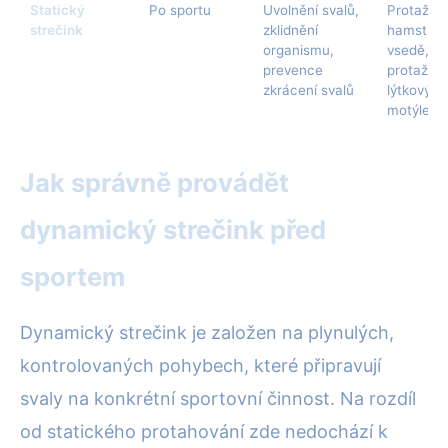
Statický
Po sportu
Uvolnění svalů,
Protažení
strečink
zklidnění
hamstrin
organismu,
vsedě,
prevence
protažení
zkrácení svalů
lýtkových
motýlek
Jak správně provádět
dynamický strečink před
sportem
Dynamický strečink je založen na plynulých,
kontrolovaných pohybech, které připravují
svaly na konkrétní sportovní činnost. Na rozdíl
od statického protahování zde nedochází k