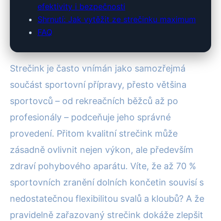
efektivity i bezpečnosti
Shrnutí: Jak vytěžit ze strečinku maximum
FAQ
Strečink je často vnímán jako samozřejmá
součást sportovní přípravy, přesto většina
sportovců – od rekreačních běžců až po
profesionály – podceňuje jeho správné
provedení. Přitom kvalitní strečink může
zásadně ovlivnit nejen výkon, ale především
zdraví pohybového aparátu. Víte, že až 70 %
sportovních zranění dolních končetin souvisí s
nedostatečnou flexibilitou svalů a kloubů? A že
pravidelně zařazovaný strečink dokáže zlepšit