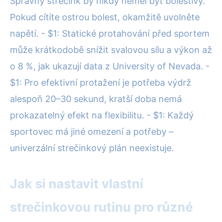
Správný strečink by nikdy neměl být bolestivý.
Pokud cítíte ostrou bolest, okamžitě uvolněte
napětí. - $1: Statické protahování před sportem
může krátkodobě snížit svalovou sílu a výkon až
o 8 %, jak ukazují data z University of Nevada. -
$1: Pro efektivní protažení je potřeba výdrž
alespoň 20–30 sekund, kratší doba nemá
prokazatelný efekt na flexibilitu. - $1: Každý
sportovec má jiné omezení a potřeby –
univerzální strečinkový plán neexistuje.
Jak si nastavit vlastní
strečinkovou rutinu pro různé