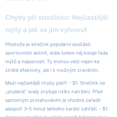
Chyby při strečinku: Nejčastější
mýty a jak se jim vyhnout
Přestože je strečink populární součástí
sportovních aktivit, stále kolem něj koluje řada
mýtů a nejasností. Ty mohou vést nejen ke
ztrátě efektivity, ale i k možným zraněním.
Mezi nejčastější chyby patří: - $1: Strečink na
„studené“ svaly zvyšuje riziko natržení. Před
samotným protahováním je vhodné zařadit
alespoň 3–5 minut lehkého kardio zahřátí. - $1: