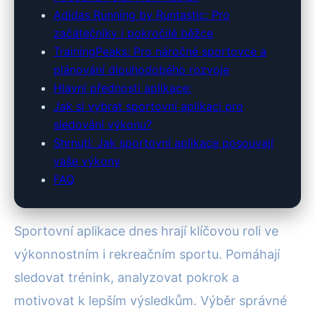
Adidas Running by Runtastic: Pro
začátečníky i pokročilé běžce
TrainingPeaks: Pro náročné sportovce a
plánování dlouhodobého rozvoje
Hlavní přednosti aplikace:
Jak si vybrat sportovní aplikaci pro
sledování výkonu?
Shrnutí: Jak sportovní aplikace posouvají
vaše výkony
FAQ
Sportovní aplikace dnes hrají klíčovou roli ve
výkonnostním i rekreačním sportu. Pomáhají
sledovat trénink, analyzovat pokrok a
motivovat k lepším výsledkům. Výběr správné