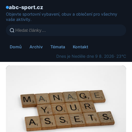
abc-sport.cz
Objevte sportovní vybavení, obuv a oblečení pro všechny
vaše aktivity.
Domů
Archiv
Témata
Kontakt
Dnes je Neděle dne 9 8. 2026
· 23°C