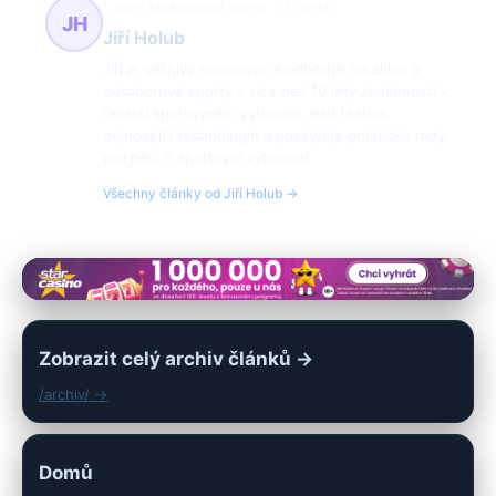
zimní a outdoorové sporty
53 článků
JH
Jiří Holub
Jiří je vášnivý sportovec a odborník na zimní a
outdoorové sporty s více než 10 lety zkušeností v
oblasti sportovního vybavení. Rád testuje
nejnovější technologie a poskytuje praktické rady
pro péči o sportovní vybavení.
Všechny články od Jiří Holub →
Zobrazit celý archiv článků →
/archiv/ →
Domů