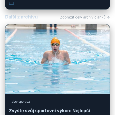
/ →
Další z archivu
Zobrazit celý archiv článků →
abc-sport.cz
Zvyšte svůj sportovní výkon: Nejlepší