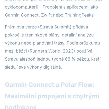
cyklocomputerů - Propojení s aplikacemi jako
Garmin Connect, Zwift nebo TrainingPeaks
Prémiová verze (Strava Summit) přidává
pokročilé tréninkové plány, detailní analýzu
výkonu nebo plánování trasy. Podle průzkumu
mezi běžci (Runner’s World, 2023) používá
Stravu alespoň jednou týdně 68 % běžců, kteří
sledují své výkony digitálně.
Garmin Connect a Polar Flow:
Maximální propojení s chytrými
hodinkami