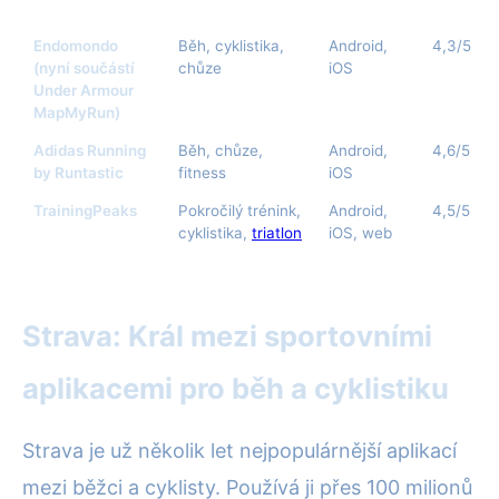
Endomondo
Běh, cyklistika,
Android,
4,3/5
(nyní součástí
chůze
iOS
Under Armour
MapMyRun)
Adidas Running
Běh, chůze,
Android,
4,6/5
by Runtastic
fitness
iOS
TrainingPeaks
Pokročilý trénink,
Android,
4,5/5
cyklistika,
triatlon
iOS, web
Strava: Král mezi sportovními
aplikacemi pro běh a cyklistiku
Strava je už několik let nejpopulárnější aplikací
mezi běžci a cyklisty. Používá ji přes 100 milionů