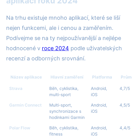
aplikací roku 2024
Na trhu existuje mnoho aplikací, které se liší
nejen funkcemi, ale i cenou a zaměřením.
Podívejme se na ty nejpoužívanější a nejlépe
hodnocené v
roce 2024
podle uživatelských
recenzí a odborných srovnání.
Název aplikace
Hlavní zaměření
Platforma
Průměrn
Strava
Běh, cyklistika,
Android,
4,7/5
multi-sport
iOS
Garmin Connect
Multi-sport,
Android,
4,5/5
synchronizace s
iOS
hodinkami Garmin
Polar Flow
Běh, cyklistika,
Android,
4,4/5
fitness
iOS