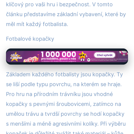
klíčový pro vaši hru i bezpečnost. V tomto
článku představíme základní vybavení, které by
měl mít každý fotbalista.
Fotbalové kopačky
Základem každého fotbalisty jsou kopačky. Ty
se liší podle typu povrchu, na kterém se hraje.
Pro hru na přírodním trávníku jsou vhodné
kopačky s pevnými šroubovicemi, zatímco na
umělou trávu a tvrdší povrchy se hodí kopačky
s menšími a méně agresivními kolíky. Při výběru
kopaček je důležité zvážit také materiál – kůže