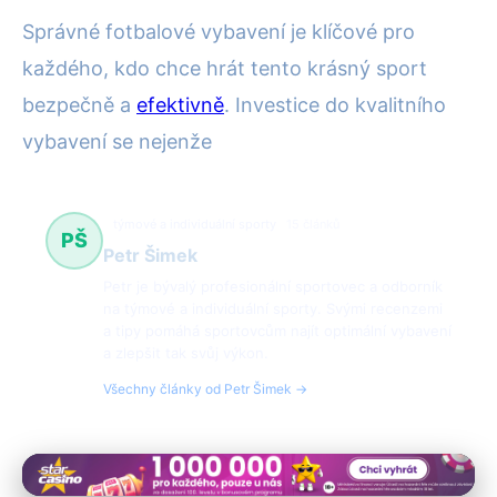
Správné fotbalové vybavení je klíčové pro
každého, kdo chce hrát tento krásný sport
bezpečně a
efektivně
. Investice do kvalitního
vybavení se nejenže
týmové a individuální sporty
15 článků
PŠ
Petr Šimek
Petr je bývalý profesionální sportovec a odborník
na týmové a individuální sporty. Svými recenzemi
a tipy pomáhá sportovcům najít optimální vybavení
a zlepšit tak svůj výkon.
Všechny články od Petr Šimek →