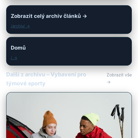
Zobrazit celý archiv článků →
/archiv/ →
Domů
/ →
Další z archivu – Vybavení pro
Zobrazit vše
→
týmové sporty