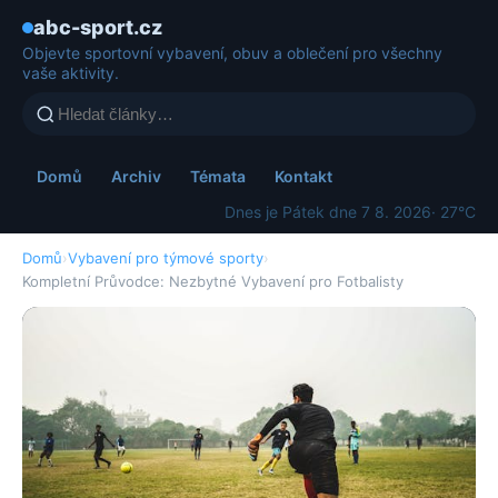
abc-sport.cz
Objevte sportovní vybavení, obuv a oblečení pro všechny
vaše aktivity.
Domů
Archiv
Témata
Kontakt
Dnes je Pátek dne 7 8. 2026
· 27°C
Domů
›
Vybavení pro týmové sporty
›
Kompletní Průvodce: Nezbytné Vybavení pro Fotbalisty