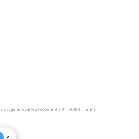
bsah vygeneroval
www.contentis.AI
·
GDPR
·
Terms
×