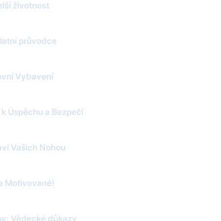
lší životnost
letní průvodce
tovní Vybavení
č k Úspěchu a Bezpečí
aví Vašich Nohou
 a Motivované!
ony: Vědecké důkazy