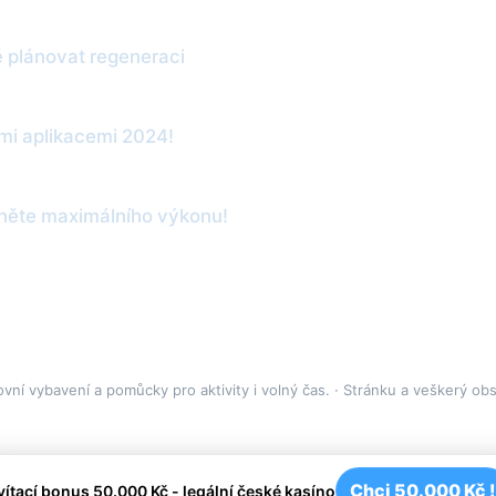
ě plánovat regeneraci
ími aplikacemi 2024!
hněte maximálního výkonu!
vní vybavení a pomůcky pro aktivity i volný čas. · Stránku a veškerý o
Chci 50.000 Kč !
vítací bonus 50.000 Kč - legální české kasíno