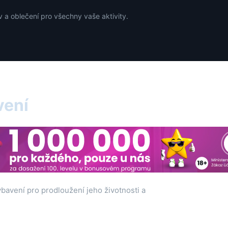
 a oblečení pro všechny vaše aktivity.
vení
bavení pro prodloužení jeho životnosti a