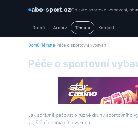
abc-sport.cz
Objevte sportovní vybavení, obuv
Domů
Archiv
Témata
Kontakt
Domů
›
Témata
›
Péče o sportovní vybavení
Péče o sportovní vyba
Jak správně pečovat o různé druhy sportovního vy
zajištění optimálního výkonu.